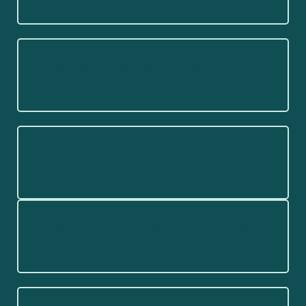
Hoeveel betaal ik jaarlijks voor mijn
lidmaatschap?
Wat gebeurt er met mijn
lidmaatschapsgeld?
Hoe schrijf ik me in voor de Lighthouse
Award?