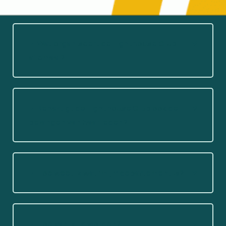
Wat organiseert de Lighthouse Club
allemaal?
Behartigt de Lighthouse Club ook de
belangen van haar leden?
Hoe weet ik wat ‘mijn’ departement is?
Hoe kan ik lid worden?