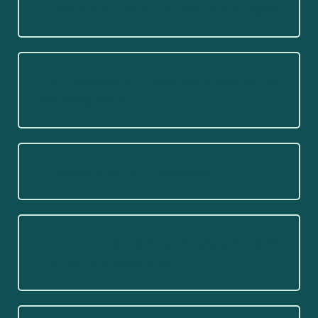
Hoe communiceren de leden onderling?
Mijn gegevens zijn veranderd. Waar kan ik
dat doorgeven?
Hoe werkt de Lighthouse app?
Ik ben een journalist en wil graag contact
met de Lighthouse Club.