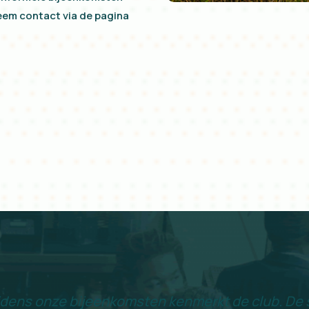
eem contact via de pagina
ijdens onze bijeenkomsten kenmerkt de club. De s