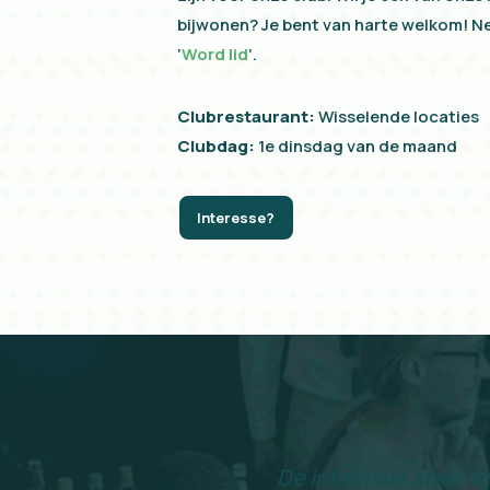
bijwonen? Je bent van harte welkom! N
‘
Word lid
‘.
Clubrestaurant:
Wisselende locaties
Clubdag:
1e dinsdag van de maand
Interesse?
De informele sfeer t