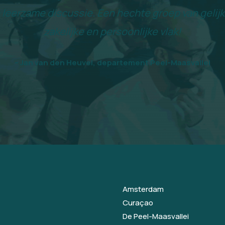
 leerzame discussie. Een hechte groep van geli
zakelijke en persoonlijke vlak!
– Jan van den Heuvel, departement Peel-Maasvallei
Amsterdam
Curaçao
De Peel-Maasvallei