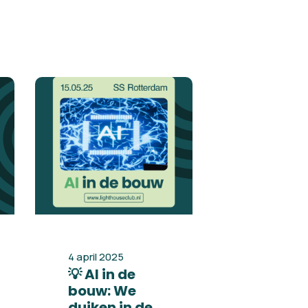
4 april 2025
💡 AI in de
bouw: We
duiken in de