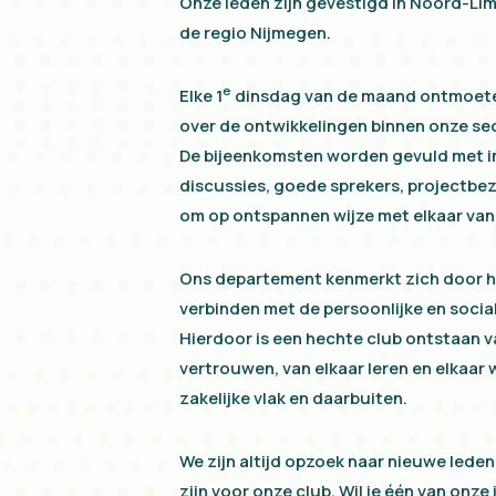
Onze leden zijn gevestigd in Noord-Li
de regio Nijmegen.
e
Elke 1
dinsdag van de maand ontmoete
over de ontwikkelingen binnen onze se
De bijeenkomsten worden gevuld met i
discussies, goede sprekers, projectbez
om op ontspannen wijze met elkaar van
Ons departement kenmerkt zich door he
verbinden met de persoonlijke en socia
Hierdoor is een hechte club ontstaan v
vertrouwen, van elkaar leren en elkaar 
zakelijke vlak en daarbuiten.
We zijn altijd opzoek naar nieuwe lede
zijn voor onze club. Wil je één van onz