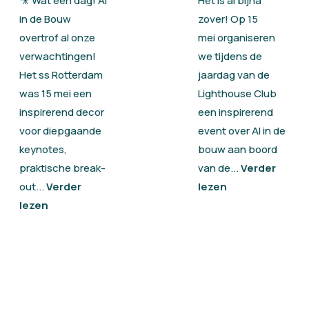
🎥 Wat een dag! AI
Het is al bijna
in de Bouw
zover! Op 15
overtrof al onze
mei organiseren
verwachtingen!
we tijdens de
Het ss Rotterdam
jaardag van de
was 15 mei een
Lighthouse Club
inspirerend decor
een inspirerend
voor diepgaande
event over AI in de
keynotes,
bouw aan boord
praktische break-
van de...
Verder
out...
Verder
lezen
lezen