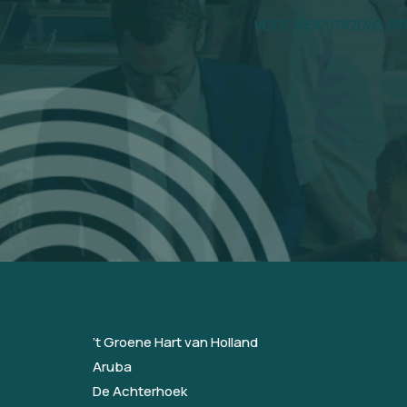
voor een mooie en
’t Groene Hart van Holland
Aruba
De Achterhoek