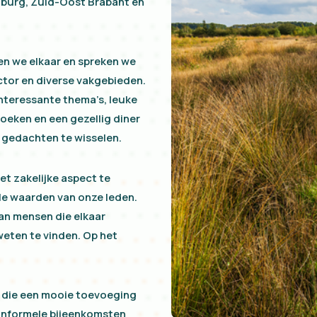
mburg, Zuid-Oost Brabant en
n we elkaar en spreken we
ctor en diverse vakgebieden.
nteressante thema’s, leuke
oeken en een gezellig diner
 gedachten te wisselen.
t zakelijke aspect te
le waarden van onze leden.
an mensen die elkaar
weten te vinden. Op het
n die een mooie toevoeging
e informele bijeenkomsten