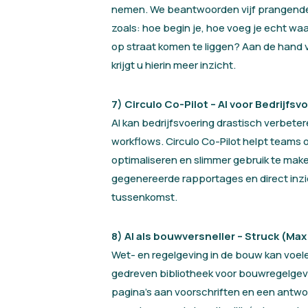
nemen. We beantwoorden vijf prangende 
zoals: hoe begin je, hoe voeg je echt waa
op straat komen te liggen? Aan de hand
krijgt u hierin meer inzicht.
7)
Circulo Co-Pilot – AI voor Bedrijfsv
AI kan bedrijfsvoering drastisch verbete
workflows. Circulo Co-Pilot helpt teams
optimaliseren en slimmer gebruik te ma
gegenereerde rapportages en direct inz
tussenkomst.
8)
AI als bouwversneller – Struck (Max 
Wet- en regelgeving in de bouw kan voele
gedreven bibliotheek voor bouwregelgevi
pagina’s aan voorschriften en een antw