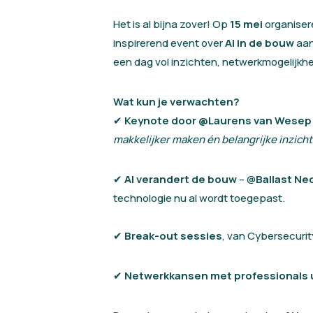
Het is al bijna zover! Op
15 mei
organiser
inspirerend event over
AI in de bouw
aan
een dag vol inzichten, netwerkmogelijkh
Wat kun je verwachten?
✔
Keynote door @Laurens van Wesep
makkelijker maken én belangrijke inzich
✔
AI verandert de bouw
– @
Ballast N
technologie nu al wordt toegepast.
✔
Break-out sessies
, van Cybersecurit
✔
Netwerkkansen met professionals u