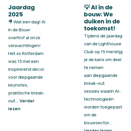
Jaardag
💡 AI in de
2025
bouw: We
duiken in de
🎥 Wat een dag! AI
toekomst!
in de Bouw
Tijdens de jaardag
overtrof al onze
van de Lighthouse
verwachtingen!
Club op 15 mei krijg
Het ss Rotterdam
je de kans om deel
was 15 mei een
te nemen
inspirerend decor
aan diepgaande
voor diepgaande
break-out
keynotes,
sessies waarin AI-
praktische break-
technologieën
out...
Verder
worden toegepast
lezen
om de
bouwsector...
Verder lezen