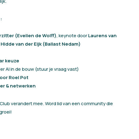
ijk.
:
zitter (Evelien de Wolff)
, keynote door
Laurens van
 Hidde van der Eijk (Ballast Nedam)
ar keuze
er AI in de bouw (stuur je vraag vast)
oor Roel Pot
ner & netwerken
Club verandert mee. Word lid van een community die
groei!