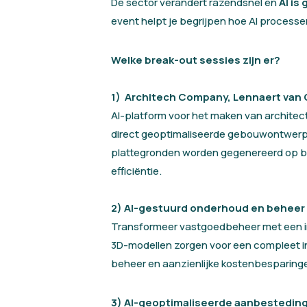
De sector verandert razendsnel en
AI is
event helpt je begrijpen hoe AI processe
Welke break-out sessies zijn er?
1)
Architech Company, Lennaert van 
AI-platform voor het maken van archite
direct geoptimaliseerde gebouwontwerpe
plattegronden worden gegenereerd op ba
efficiëntie.
2)
AI-gestuurd onderhoud en beheer 
Transformeer vastgoedbeheer met een inn
3D-modellen zorgen voor een compleet inz
beheer en aanzienlijke kostenbesparing
3)
AI-geoptimaliseerde aanbestedings