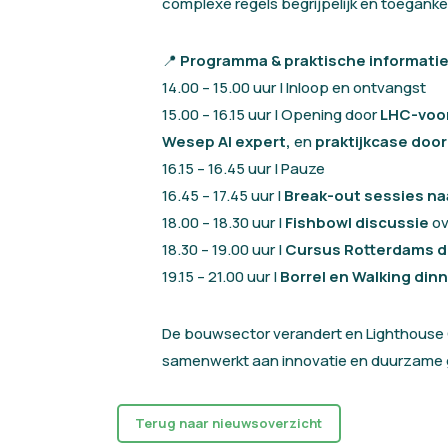
complexe regels begrijpelijk én toegankel
📍
Programma & praktische informatie
14.00 – 15.00 uur | Inloop en ontvangst
15.00 – 16.15 uur | Opening door
LHC-voor
Wesep AI expert,
en
praktijkcase door
16.15 – 16.45 uur | Pauze
16.45 – 17.45 uur |
Break-out sessies na
18.00 – 18.30 uur |
Fishbowl discussie
ov
18.30 – 19.00 uur |
Cursus Rotterdams d
19.15 – 21.00 uur |
Borrel en
Walking din
De bouwsector verandert en Lighthouse 
samenwerkt aan innovatie en duurzame 
Terug naar nieuwsoverzicht