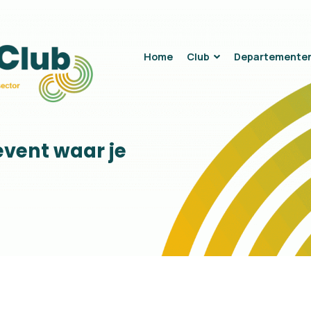
Home
Club
Departemente
event waar je