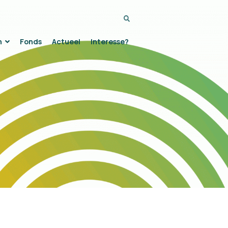
Zoeken...
n
Fonds
Actueel
Interesse?