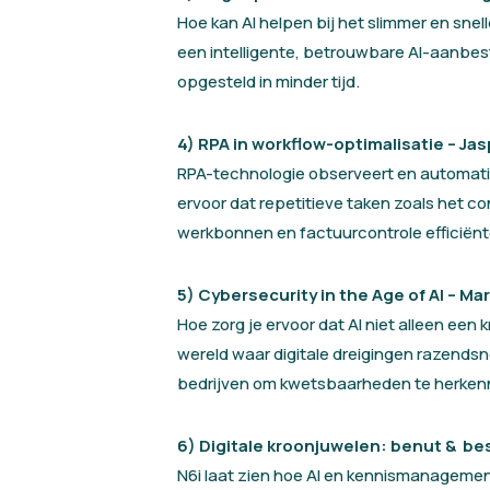
Hoe kan AI helpen bij het slimmer en sne
een intelligente, betrouwbare AI-aanbe
opgesteld in minder tijd.
4)
RPA in workflow-optimalisatie – Ja
RPA-technologie observeert en automatise
ervoor dat repetitieve taken zoals het 
werkbonnen en factuurcontrole efficiënt
5)
Cybersecurity in the Age of AI – M
Hoe zorg je ervoor dat AI niet alleen een k
wereld waar digitale dreigingen razendsn
bedrijven om kwetsbaarheden te herkenn
6) Digitale kroonjuwelen: benut & be
N6i laat zien hoe AI en kennismanagement 