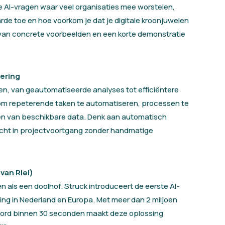
AI-vragen waar veel organisaties mee worstelen,
rde toe en hoe voorkom je dat je digitale kroonjuwelen
 van concrete voorbeelden en een korte demonstratie
oering
ren, van geautomatiseerde analyses tot efficiëntere
 om repeterende taken te automatiseren, processen te
ken van beschikbare data. Denk aan automatisch
icht in projectvoortgang zonder handmatige
van Riel)
n als een doolhof. Struck introduceert de eerste AI-
ng in Nederland en Europa. Met meer dan 2 miljoen
oord binnen 30 seconden maakt deze oplossing