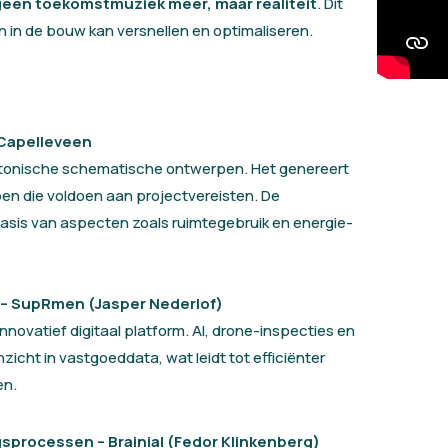
 geen toekomstmuziek meer, maar realiteit
. Dit
n in de bouw kan versnellen en optimaliseren.
Capelleveen
ctonische schematische ontwerpen. Het genereert
n die voldoen aan projectvereisten. De
sis van aspecten zoals ruimtegebruik en energie-
– SupRmen (Jasper Nederlof)
ovatief digitaal platform. AI, drone-inspecties en
icht in vastgoeddata, wat leidt tot efficiënter
en.
processen – Brainial (Fedor Klinkenberg)