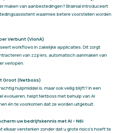
ller maken van aanbestedingen? Brainial introduceert
stedingsassistent waarmee betere voorstellen worden
sper Verbunt (VionA)
ert workflows in zakelijke applicaties. Dit zorgt
contracteren van zzp’ers, automatisch aanmaken van
er verlopen.
art Groot (Netboss)
rachtig hulpmiddel is, maar ook veilig blijft? In een
el evolueren, helpt Netboss met behulp van AI
en én te voorkomen dat ze worden uitgebuit.
scherm uw bedrijfskennis met AI – N6i
elkaar versterken zonder dat u grote risico’s hoeft te