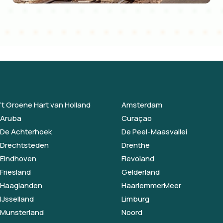
’t Groene Hart van Holland
Amsterdam
Aruba
Curaçao
De Achterhoek
De Peel-Maasvallei
Drechtsteden
Drenthe
Eindhoven
Flevoland
Friesland
Gelderland
Haaglanden
HaarlemmerMeer
IJsselland
Limburg
Munsterland
Noord