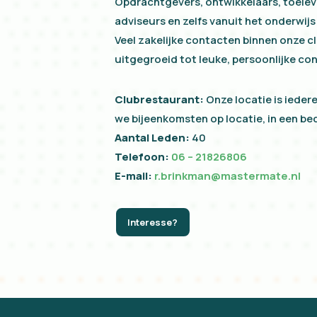
Opdrachtgevers, ontwikkelaars, toeleve
adviseurs en zelfs vanuit het onderwij
Veel zakelijke contacten binnen onze cl
uitgegroeid tot leuke, persoonlijke co
Clubrestaurant:
Onze locatie is ieder
we bijeenkomsten op locatie, in een bedr
Aantal Leden:
40
Telefoon:
06 – 21826806
E-mail:
r.brinkman@mastermate.nl
Interesse?