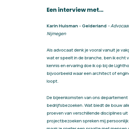
Een interview met…
Karin Huisman
–
Gelderland
– Advocaat
Nijmegen
Als advocaat denk je vooral vanuit je va
wat er speelt in de branche, ben ik ech
kennis en ervaring doe ik op bij de Lighth
bijvoorbeeld waar een architect of engin
loopt.
De bijeenkomsten van ons departement b
bedrijfsbezoeken. Wat biedt de bouw all
proeven van verschillende disciplines ui
projectbezoeken spreken mij persoonlijk
maak je sneller een praatje met mensen d