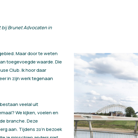
 bij Brunet Advocaten in
kgebied. Maar door te weten
t van toegevoegde waarde. Die
ouse Club. Ik hoor daar
eer in zijn werk tegenaan
estaan veelal uit
emaal? We kijken, voelen en
t de branche. Deze
 erg aan. Tijdens zo’n bezoek
ie je misschien anders niet