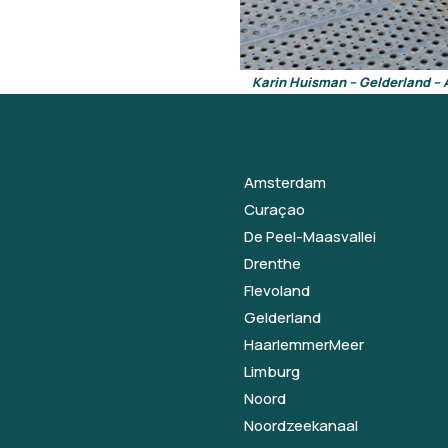
Karin Huisman
–
Gelderland
– 
Amsterdam
Curaçao
De Peel-Maasvallei
Drenthe
Flevoland
Gelderland
HaarlemmerMeer
Limburg
Noord
Noordzeekanaal