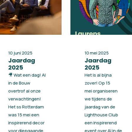
10 juni 2025
10 mei 2025
Jaardag
Jaardag
2025
2025
🎥 Wat een dag! AI
Het is al bijna
in de Bouw
zover! Op 15
overtrof al onze
mei organiseren
verwachtingen!
we tijdens de
Het ss Rotterdam
jaardag van de
was 15 mei een
Lighthouse Club
inspirerend decor
een inspirerend
voor diepgaande
event over AI in de