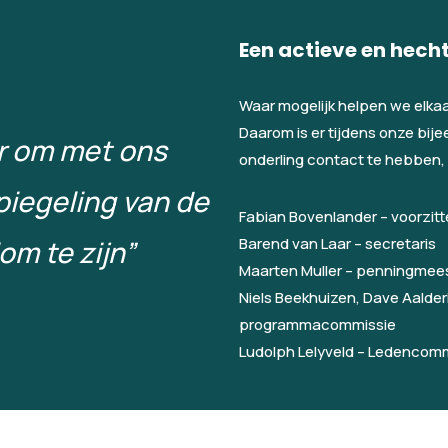
Een actieve en hec
Waar mogelijk helpen we elkaar
Daarom is er tijdens onze bij
ar om met ons
onderling contact te hebben, b
iegeling van de
Fabian Bovenlander – voorzitt
m te zijn”
Barend van Laar – secretaris
Maarten Muller – penningmee
Niels Beekhuizen, Dave Aalde
programmacommissie
Ludolph Lelyveld – Ledencom