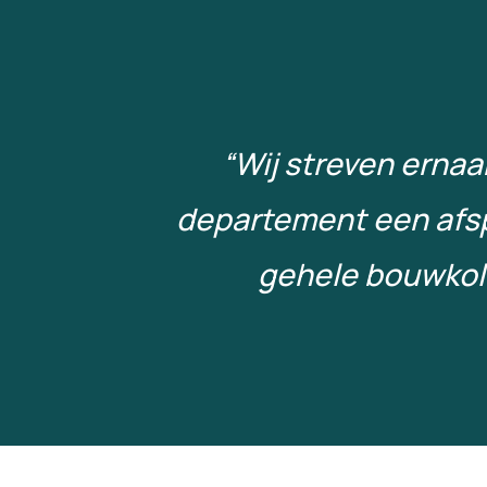
“Wij streven erna
departement een afsp
gehele bouwkolo