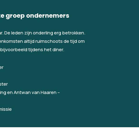
hte groep ondernemers
. De leden zijn onderling erg betrokken.
eenkomsten altijd ruimschoots de tijd om
ijvoorbeeld tijdens het diner.
er
ster
ring en Antwan van Haaren –
missie