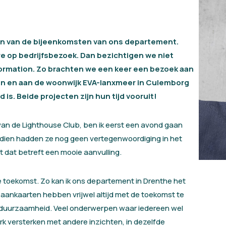
ern van de bijeenkomsten van ons departement.
e op bedrijfsbezoek. Dan bezichtigen we niet
nformation. Zo brachten we een keer een bezoek aan
gen en aan de woonwijk EVA-lanxmeer in Culemborg
is. Beide projecten zijn hun tijd vooruit!
van de Lighthouse Club, ben ik eerst een avond gaan
ndien hadden ze nog geen vertegenwoordiging in het
 dat betreft een mooie aanvulling.
 toekomst. Zo kan ik ons departement in Drenthe het
ankaarten hebben vrijwel altijd met de toekomst te
 duurzaamheid. Veel onderwerpen waar iedereen wel
rk versterken met andere inzichten, in dezelfde