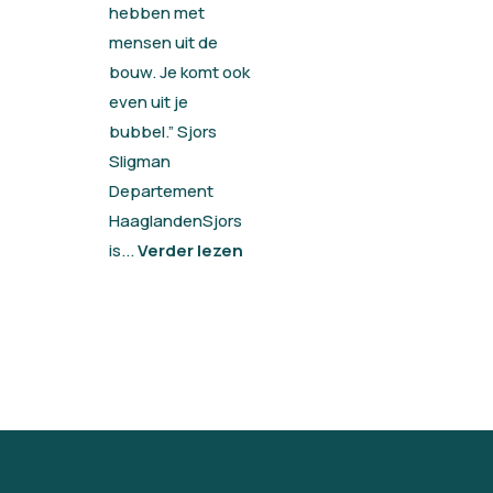
hebben met
mensen uit de
bouw. Je komt ook
even uit je
bubbel.” Sjors
Sligman
Departement
HaaglandenSjors
is...
Verder lezen