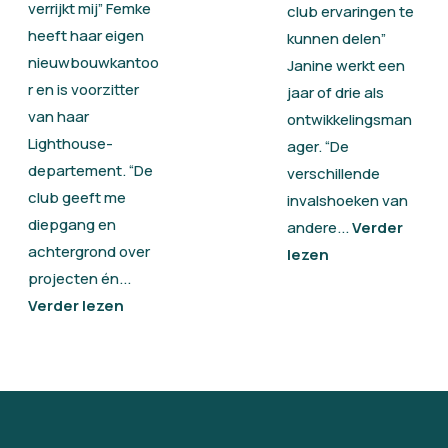
verrijkt mij” Femke
club ervaringen te
heeft haar eigen
kunnen delen”
nieuwbouwkantoo
Janine werkt een
r en is voorzitter
jaar of drie als
van haar
ontwikkelingsman
Lighthouse-
ager. “De
departement. “De
verschillende
club geeft me
invalshoeken van
diepgang en
andere...
Verder
achtergrond over
lezen
projecten én...
Verder lezen