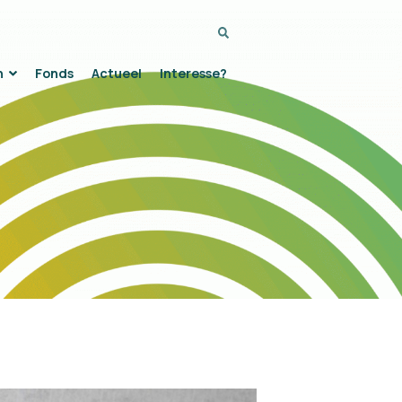
Zoeken...
n
Fonds
Actueel
Interesse?