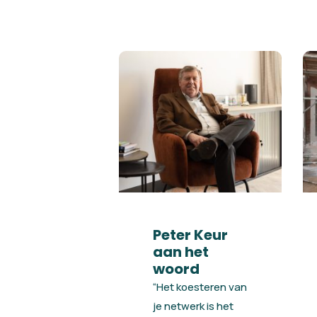
Peter Keur
aan het
woord
“Het koesteren van
je netwerk is het