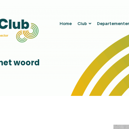
t woord
Home
Club
Departemente
 het woord