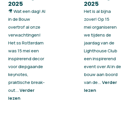
2025
2025
🎥 Wat een dag! AI
Het is al bijna
in de Bouw
zover! Op 15
overtrof al onze
mei organiseren
verwachtingen!
we tijdens de
Het ss Rotterdam
jaardag van de
was 15 mei een
Lighthouse Club
inspirerend decor
een inspirerend
voor diepgaande
event over AI in de
keynotes,
bouw aan boord
praktische break-
van de...
Verder
out...
Verder
lezen
lezen