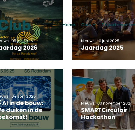
Home
Club
Departemente
euws | 03 juli 2026
Nieuws | 10 juni 2025
aardag 2026
Jaardag 2025
euws | 04 april 2025
 AI in de bouw:
Nieuws | 08 november 2024
e duiken in de
SMARTCirculair
oekomst!
Hackathon