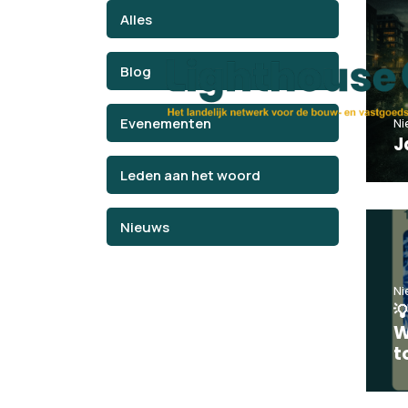
Alles
Blog
Evenementen
Ni
J
Leden aan het woord
Nieuws
Ni

W
t