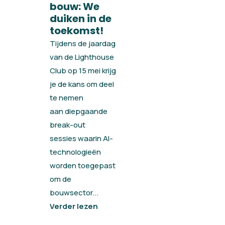
bouw: We
duiken in de
toekomst!
Tijdens de jaardag
van de Lighthouse
Club op 15 mei krijg
je de kans om deel
te nemen
aan diepgaande
break-out
sessies waarin AI-
technologieën
worden toegepast
om de
bouwsector...
Verder lezen